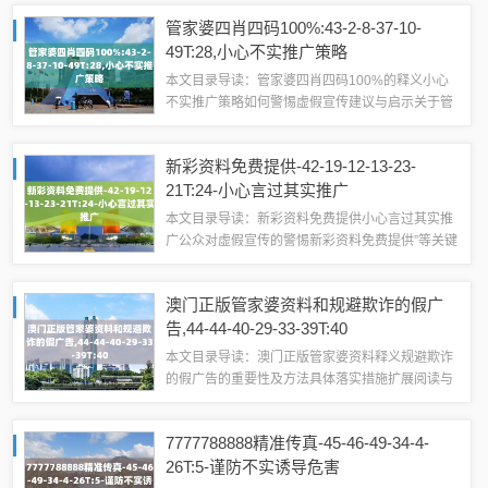
醒新澳天天开奖概述新澳天天开奖是一种彩票开奖
管家婆四肖四码100%:43-2-8-37-10-
信息汇总，通常包含了彩票的期号、开奖号码...
49T:28,小心不实推广策略
本文目录导读：管家婆四肖四码100%的释义小心
不实推广策略如何警惕虚假宣传建议与启示关于管
家婆四肖四码100%及其他相关词汇的释义与警惕
虚假宣传管家婆四肖四码100%的释义在公众视野
新彩资料免费提供-42-19-12-13-23-
中，"管家婆四肖四码10...
21T:24-小心言过其实推广
本文目录导读：新彩资料免费提供小心言过其实推
广公众对虚假宣传的警惕新彩资料免费提供”等关键
词的全面释义、解释与落实，以及公众对虚假宣传
的警惕新彩资料免费提供1、释义与解释：“新彩资
澳门正版管家婆资料和规避欺诈的假广
料免费提供”指的是某些机构或个人在网...
告,44-44-40-29-33-39T:40
本文目录导读：澳门正版管家婆资料释义规避欺诈
的假广告的重要性及方法具体落实措施扩展阅读与
建议关于澳门正版管家婆资料及相关关键词的释义
与警示澳门正版管家婆资料释义澳门正版管家婆资
7777788888精准传真-45-46-49-34-4-
料，通常指的是在澳门地区合法发布的关于某...
26T:5-谨防不实诱导危害