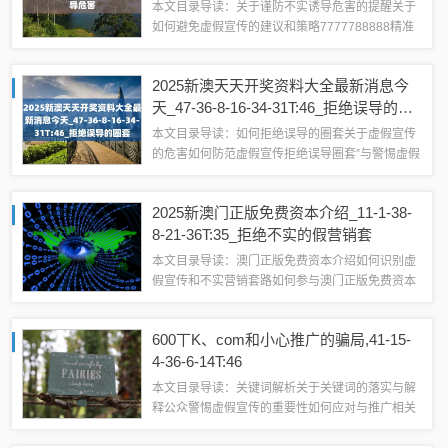
本文目录导读：关于谨防不实诱导危害的提醒关于
如何避免虚假宣传的建议和策略7777788888精准
传真”及相关概念的解析与公众警示一、
7777788888精准传真”的释义与解释在当今信息化
2025新澳天天开奖资料大全最新消息今
社会，随着通讯技术的快速发展，...
天_47-36-8-16-34-31T:46_拒绝误导的圈
套
本文目录导读：如何拒绝误导的圈套关于虚假宣传
的危害如何防范虚假宣传拒绝误导圈套”与警惕虚假
宣传的文章内容尊敬的公众朋友们：大家好！我们
聚焦于关键词“拒绝误导的圈套”，并围绕“2025新澳
2025新澳门正版免费资本介绍_11-1-38-
天天开奖资料大全最新消息今天”...
8-21-36T:35_拒绝不实的假营销套
本文目录导读：澳门正版免费资本介绍如何识别虚
假宣传和不实营销套路如何参与澳门正版免费资本
投资附加提醒如何防范虚假宣传和不实营销套路关
于澳门正版免费资本的介绍及警惕虚假宣传的文章
600丅K、com和小心推广的骗局,41-15-
近年来，随着互联网的普及和科技的飞速发展...
4-36-6-14T:46
本文目录导读：关键词解析关于关键词的落实与解
释公众警惕虚假宣传的重要性如何应对与推广相关
的骗局关于关键词“600丅K”、“com”以及“小心推广