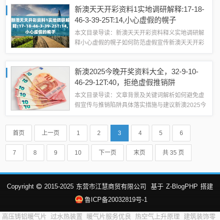
的骗局”的全面释义、解释与落实，并提醒公众警惕
新澳天天开彩资料1实地调研解释:17-18-
虚假宣传关键词解析1、60...
46-3-39-25T:14,小心虚假的幌子
本文目录导读：新澳天天开彩资料释义实地调研解
释小心虚假的幌子如何防范虚假宣传新澳天天开彩
资料”的实地调研解释及警惕虚假宣传的重要性随着
社会的快速发展和信息时代的到来，公众对于各类
新澳2025今晚开奖资料大全，32-9-10-
信息的需求日益旺盛，在纷繁复杂的信息海...
46-29-12T:40，拒绝虚假推销阱
本文目录导读：文章背景及关键词解析如何避免虚
假宣传与推销陷阱具体落实措施与建议新澳2025今
晚开奖资料大全”等相关内容的解析与公众警示文章
背景及关键词解析我们注意到网络上出现了关于“新
首页
上一页
1
2
3
4
5
6
澳2025今晚开奖资料大全”的关...
7
8
9
10
下一页
末页
共 35 页
Copyright
2015-2025
东营市江慧商贸有限公司
基于
Z-BlogPHP
搭建
鲁ICP备20032819号-1
高压铸铝暖气片
过水热装置
暖气片服务优良
热空气上升原理
建筑装饰零