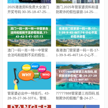
2025港澳资料免费大全澳门
澳门,2025年管家婆资料和谨
开奖号码:30-35-18-47-25-
防欺诈的假包装锁-14-25-40-
11T:25,小心不实的假广告词
28-36-34T:34
澳门一码一肖一特一中管家
香港澳门管家婆一码一肖-17-
合法吗和抵制不实的假包
1-39-9-45-46T:14-小心不实
装,11-43-42-5-41-33T:11
的假承诺雷
管家婆必出中一特技巧，43-
77777888管家婆三肖四码,抵
28-35-27-36-33T:6，警惕营
制欺诈的假推广像-24-27-29-
销假把戏
25-11-40T:41