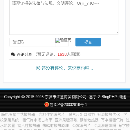
（暂无评论，
1638
人围观）
评论列表
还没有评论，来说两句吧...
Copyright
2015-2025
东营市江慧商贸有限公司
基于
Z-BlogPHP
搭建
鲁ICP备20032819号-1
静电喷塑工艺散热器
高档住宅暖气片
暖气片出口潜力
对流散热优化
学
校采暖系统
暖气片市场占有率
亚洲采暖基地
钢制散热器
写字楼暖气片
过
水热装置
钢六柱散热器
热辐射散热原理
公寓暖气片
冷风渗透阻隔
写字楼